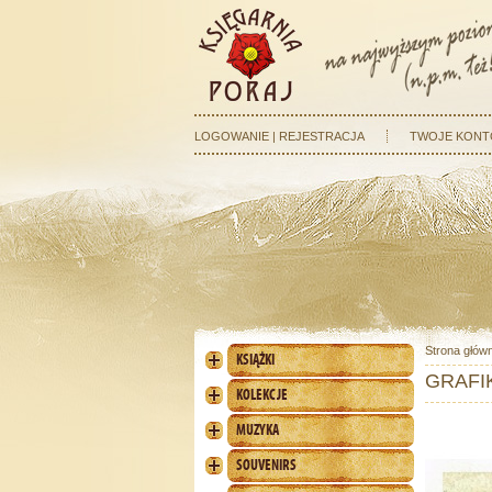
LOGOWANIE | REJESTRACJA
TWOJE KONT
Strona głów
KSIĄŻKI
GRAFIK
KOLEKCJE
MUZYKA
SOUVENIRS