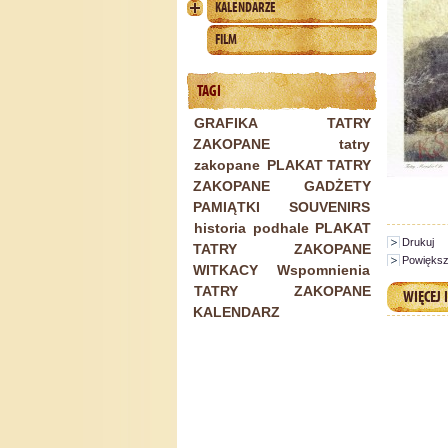
KALENDARZE
FILM
TAGI
GRAFIKA TATRY
ZAKOPANE
tatry
zakopane
PLAKAT TATRY
ZAKOPANE
GADŻETY
PAMIĄTKI SOUVENIRS
historia
podhale
PLAKAT
Drukuj
TATRY ZAKOPANE
Powiększ
WITKACY
Wspomnienia
TATRY ZAKOPANE
WIĘCEJ 
KALENDARZ