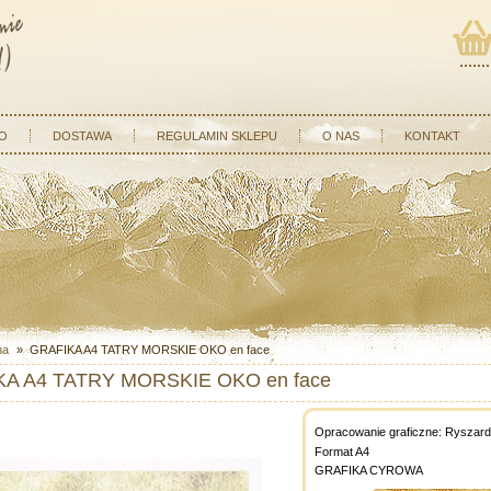
O
DOSTAWA
REGULAMIN SKLEPU
O NAS
KONTAKT
na
»
GRAFIKA A4 TATRY MORSKIE OKO en face
A A4 TATRY MORSKIE OKO en face
Opracowanie graficzne: Ryszard
Format A4
GRAFIKA CYROWA