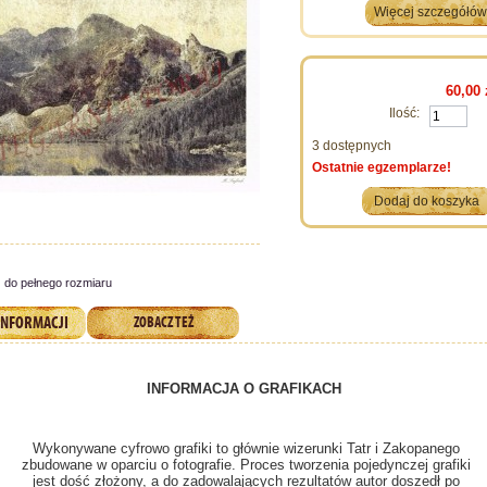
Więcej szczegółó
60,00 
Ilość:
3
dostępnych
Ostatnie egzemplarze!
 do pełnego rozmiaru
INFORMACJI
ZOBACZ TEŻ
INFORMACJA O GRAFIKACH
Wykonywane cyfrowo grafiki to głównie wizerunki Tatr i Zakopanego
zbudowane w oparciu o fotografie. Proces tworzenia pojedynczej grafiki
jest dość złożony, a do zadowalających rezultatów autor doszedł po