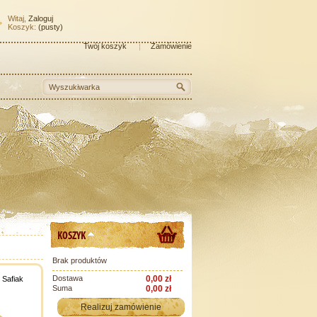
Witaj,
Zaloguj
Koszyk:
(pusty)
Twój koszyk
Zamówienie
KOSZYK
Brak produktów
Dostawa
0,00 zł
 Safiak
Suma
0,00 zł
Realizuj zamówienie