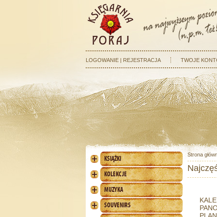
LOGOWANIE | REJESTRACJA
TWOJE KONT
Strona głów
KSIĄŻKI
Najczę
KOLEKCJE
MUZYKA
KAL
SOUVENIRS
PAN
PLAN