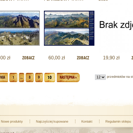
2024
ZOBACZ
ZOBACZ
00 zł
60,00 zł
19,90 zł
10
przedmiotów na s
NIA
1
...
8
9
NASTĘPNA »
Nowe produkty
Najczęściej kupowane
Kontakt
Regulamin sklepu