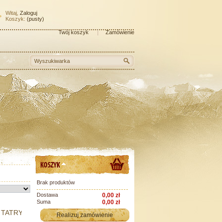
Witaj,
Zaloguj
Koszyk:
(pusty)
Twój koszyk
Zamówienie
KOSZYK
Brak produktów
Dostawa
0,00 zł
Suma
0,00 zł
TATRY
Realizuj zamówienie