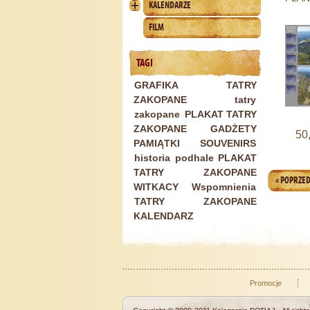
KALENDARZE
2021
FILM
TAGI
GRAFIKA TATRY
ZAKOPANE
tatry
zakopane
PLAKAT TATRY
ZAKOPANE
GADŻETY
50,
PAMIĄTKI SOUVENIRS
historia
podhale
PLAKAT
TATRY ZAKOPANE
« POPRZED
WITKACY
Wspomnienia
TATRY ZAKOPANE
KALENDARZ
Promocje