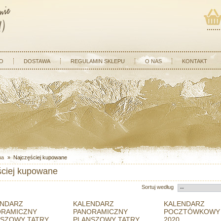
O
DOSTAWA
REGULAMIN SKLEPU
O NAS
KONTAKT
na
»
Najczęściej kupowane
ściej kupowane
Sortuj według
ENDARZ
KALENDARZ
KALENDARZ
ORAMICZNY
PANORAMICZNY
POCZTÓWKOWY 
SZOWY TATRY
PLANSZOWY TATRY
2020