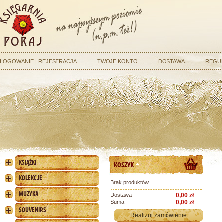
LOGOWANIE | REJESTRACJA
TWOJE KONTO
DOSTAWA
REGU
KSIĄŻKI
KOSZYK
KOLEKCJE
Brak produktów
MUZYKA
Dostawa
0,00 zł
Suma
0,00 zł
SOUVENIRS
Realizuj zamówienie