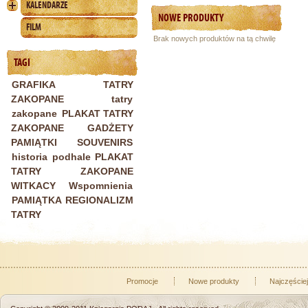
KALENDARZE
NOWE PRODUKTY
FILM
Brak nowych produktów na tą chwilę
TAGI
GRAFIKA TATRY
ZAKOPANE
tatry
zakopane
PLAKAT TATRY
ZAKOPANE
GADŻETY
PAMIĄTKI SOUVENIRS
historia
podhale
PLAKAT
TATRY ZAKOPANE
WITKACY
Wspomnienia
PAMIĄTKA REGIONALIZM
TATRY
Promocje
Nowe produkty
Najczęście