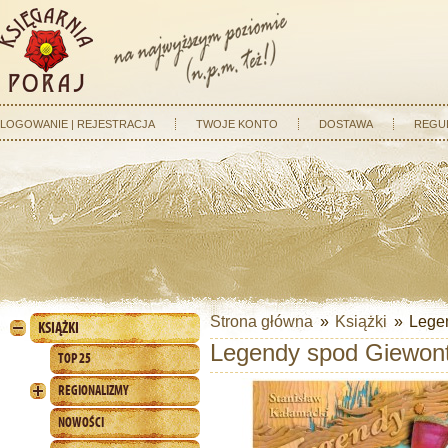
LOGOWANIE | REJESTRACJA
TWOJE KONTO
DOSTAWA
REGU
Strona główna
»
Książki
»
Lege
KSIĄŻKI
Legendy spod Giewon
TOP 25
REGIONALIZMY
NOWOŚCI