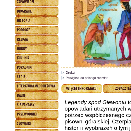
ZAPOWIEDZI
BIOGRAFIE
HISTORIA
PODRÓŻE
RELIGIA
HOBBY
KUCHNIA
PORADNIKI
Drukuj
SERIE
Powiększ do pełnego rozmiaru
LITERATURA MŁODZIEŻOWA
WIĘCEJ INFORMACJI
ZOBACZ TE
BAJKI
Legendy spod Giewontu
t
S.F. FANTASY
opowiadań utrzymanych w k
PRZEWODNIKI
potrzeb współczesnego cz
pisowni góralskiej. Czerpią
SŁOWNIKI
historii i wyobrażeń o tym