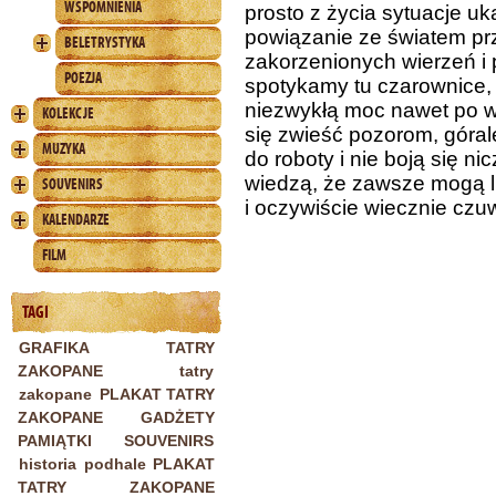
WSPOMNIENIA
prosto z życia sytuacje uk
powiązanie ze światem prz
BELETRYSTYKA
zakorzenionych wierzeń 
POEZJA
spotykamy tu czarownice, 
niezwykłą moc nawet po wie
KOLEKCJE
się zwieść pozorom, góral
MUZYKA
do roboty i nie boją się n
wiedzą, że zawsze mogą l
SOUVENIRS
i oczywiście wiecznie czu
KALENDARZE
FILM
TAGI
GRAFIKA TATRY
ZAKOPANE
tatry
zakopane
PLAKAT TATRY
ZAKOPANE
GADŻETY
PAMIĄTKI SOUVENIRS
historia
podhale
PLAKAT
TATRY ZAKOPANE