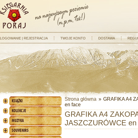
LOGOWANIE | REJESTRACJA
TWOJE KONTO
DOSTAWA
REGU
Strona główna
»
GRAFIKA A4 
KSIĄŻKI
en face
KOLEKCJE
GRAFIKA A4 ZAKOP
MUZYKA
JASZCZURÓWCE en 
SOUVENIRS