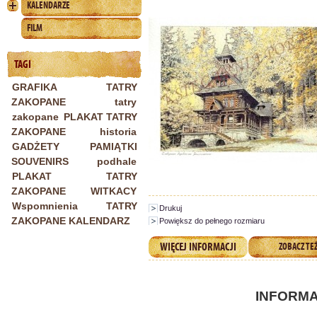
KALENDARZE
FILM
TAGI
GRAFIKA TATRY
ZAKOPANE
tatry
zakopane
PLAKAT TATRY
ZAKOPANE
historia
GADŻETY PAMIĄTKI
SOUVENIRS
podhale
PLAKAT TATRY
ZAKOPANE WITKACY
Wspomnienia
TATRY
Drukuj
ZAKOPANE KALENDARZ
Powiększ do pełnego rozmiaru
WIĘCEJ INFORMACJI
ZOBACZ TE
INFORMA