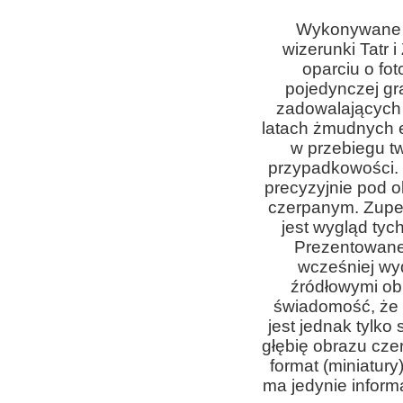
Wykonywane cy
wizerunki Tatr
oparciu o fot
pojedynczej gra
zadowalających 
latach żmudnych 
w przebiegu tw
przypadkowości.
precyzyjnie pod o
czerpanym. Zupe
jest wygląd tych
Prezentowane 
wcześniej wy
źródłowymi ob
świadomość, że
jest jednak tylko
głębię obrazu cze
format (miniatur
ma jedynie informa