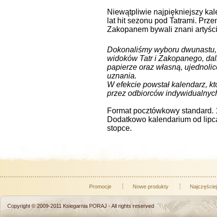
Niewątpliwie najpiękniejszy kale
lat hit sezonu pod Tatrami. Prz
Zakopanem bywali znani artyśc
Dokonaliśmy wyboru dwunastu, 
widoków Tatr i Zakopanego, da
papierze oraz własną, ujednol
uznania.
W efekcie powstał kalendarz, któ
przez odbiorców indywidualnyc
Format pocztówkowy standard. 
Dodatkowo kalendarium od lipca
stopce.
Promocje
Nowe produkty
Najczęście
Copyright © 2009-2011
Ksiegarnia PORAJ
- All rights reserved