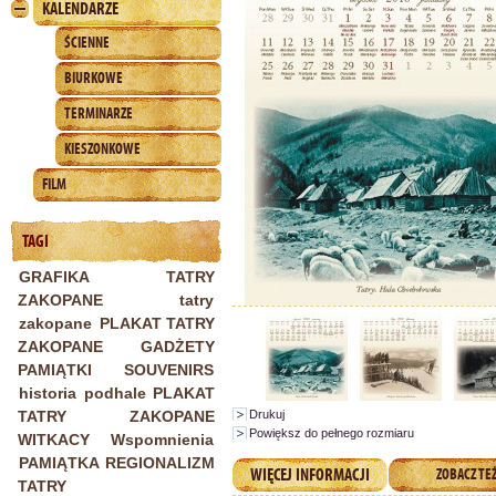
KALENDARZE
ŚCIENNE
BIURKOWE
TERMINARZE
KIESZONKOWE
FILM
TAGI
GRAFIKA TATRY
ZAKOPANE
tatry
zakopane
PLAKAT TATRY
ZAKOPANE
GADŻETY
PAMIĄTKI SOUVENIRS
historia
podhale
PLAKAT
Drukuj
TATRY ZAKOPANE
Powiększ do pełnego rozmiaru
WITKACY
Wspomnienia
PAMIĄTKA REGIONALIZM
WIĘCEJ INFORMACJI
ZOBACZ TE
TATRY