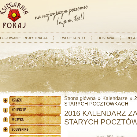
LOGOWANIE | REJESTRACJA
TWOJE KONTO
DOSTAWA
REGU
Strona główna
»
Kalendarze
»
KSIĄŻKI
STARYCH POCZTÓWKACH
KOLEKCJE
2016 KALENDARZ ZA
MUZYKA
STARYCH POCZTÓ
SOUVENIRS